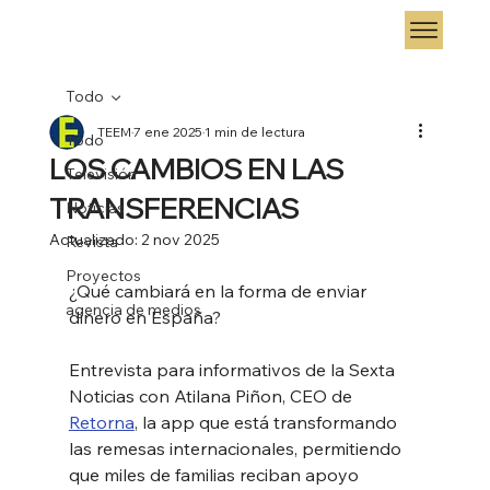
Todo
TEEM
7 ene 2025
1 min de lectura
Todo
LOS CAMBIOS EN LAS
Televisión
TRANSFERENCIAS
Noticias
Actualizado:
2 nov 2025
Revista
Proyectos
¿Qué cambiará en la forma de enviar 
agencia de medios
dinero en España? 
Entrevista para informativos de la Sexta 
Noticias con Atilana Piñon, CEO de 
Retorna
, la app que está transformando 
las remesas internacionales, permitiendo 
que miles de familias reciban apoyo 