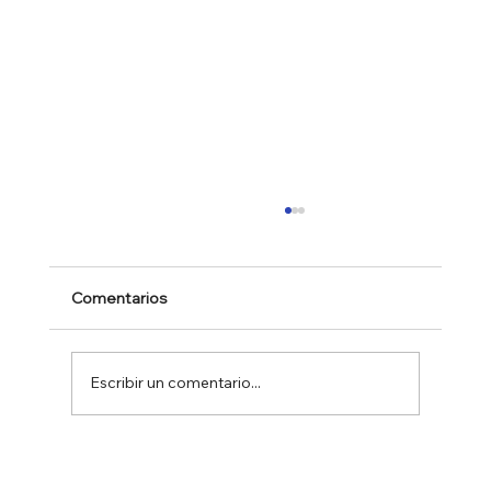
Comentarios
Escribir un comentario...
CÓMO APROVECHAR UNA
APARICIÓN EN PRENSA Y TV