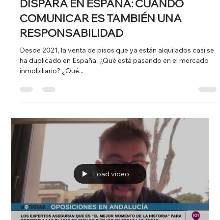
¿QUÉ SUBVENCIONES PUEDO PEDIR
SI SOY UNA PYME O UNA EMPRESA?
¿Por qué nadie me avisó de que podía pedir una subvención?
Esta es una pregunta que se hacen muchos autónomos y
pequeñas empresas en España. A pesar de que existen más
de 18.000 convocatorias de ayudas públicas al año, muchas
veces no llegan a quienes más las necesitan debido a la
complejidad y dispersión de la información. Muchas veces,
las ayudas no llegan a quienes realmente las necesitan porque
el proceso es complejo y poco accesible. Más del 60% de las
subvenciones de 20
Load video