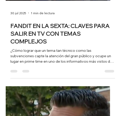
HABLAR DE DINERO EN PAREJA SIN
CONFLICTOS
💸 ¿Se habla de dinero en tu relación? Cada vez más medios
se interesan por un tema tan cotidiano como delicado: las
finanzas en pareja . 📺 Los expertos de Go Bravo ( plataforma
que te ayuda a acceder a un crédito para liquidar tus deudas
con descuento) han sido consultados por Antena 3 para
aportar claridad sobre cómo manejar el dinero entre dos, sin
que la conversación termine en drama (ni en Excel sin abrir).
Desde TEEM trabajamos para que temas como este —reales,
úti
Load video