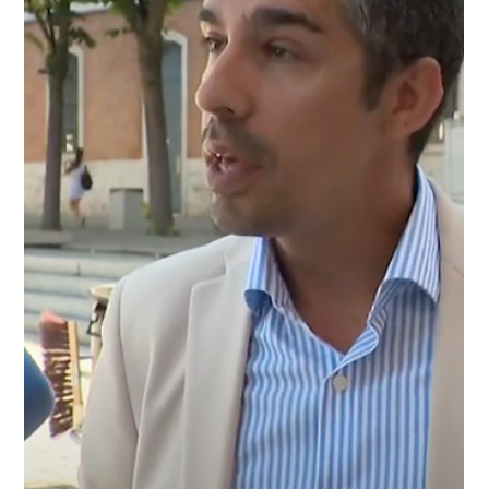
30 jul 2025
1 min de lectura
FANDIT EN LA SEXTA: CLAVES PARA
SALIR EN TV CON TEMAS
COMPLEJOS
¿Cómo lograr que un tema tan técnico como las
subvenciones capte la atención del gran público y ocupe un
lugar en prime time en uno de los informativos más vistos del
país? Eso fue exactamente lo que conseguimos con FANDIT ,
la plataforma que ayuda a empresas, autónomos y
ayuntamientos a encontrar y gestionar subvenciones. Esta
semana, La Sexta Noticias dedicó un reportaje a la falta de
información y las trabas burocráticas que impiden a miles de
personas acceder a ayudas pú