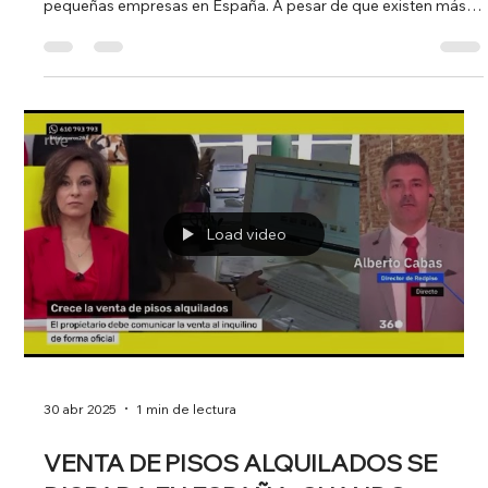
En los últimos años, ha aumentado significativamente el
número de personas mayores de 50 años que deciden
opositar en España. Este fenómeno responde a la búsqueda
de estabilidad laboral y a la necesidad de reinventarse
profesionalmente. ¿Por qué opositar después de los 50? La
decisión de opositar a esta edad suele estar motivada por
diversos factores: Estabilidad laboral : La función pública
ofrece contratos fijos, lo que brinda seguridad a largo plazo.
Reinserción profesiona
Load video
12 may 2025
1 min de lectura