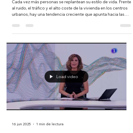
medios. En TEEM no hacemos magia, hacemos
comunicación estratégica . Y cuando una empresa como
Biodata Bank llega con una innovación que puede salvar
vidas, como su pulsera CANARIA+ que detecta los golpes de
calor de los trabajadores a pie de calle , lo único que
pensamos es: esto merece salir en todos lados . Y lo
conseguimos. Más de 20 medios nacionales, regionales y
especializados se han hecho eco de esta solu
Load video
28 jul 2025
1 min de lectura