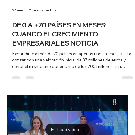
APROVECHANDO LA ACTUALIDAD
No todas las noticias funcionan igual durante todo el año. En
comunicación, el timing lo es todo . Hay sectores que
concentran gran parte de su visibilidad mediática en
momentos muy concretos, y el turismo es uno de los
ejemplos más claros. Con la llegada del verano, los periodos
vacacionales y los puentes, los medios generalistas y
económicos buscan historias, datos y proyectos que ayuden
a explicar cómo viajamos, qué tendencias marcan la
temporada y qué soluciones aportan l
Load video