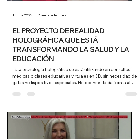
16 jun 2025
1 min de lectura
EL RUIDO EN CASA O EN LA OFICINA,
EN EL TELEDIARIO DE LA 1
Cada vez más personas en España aseguran que no pueden
descansar bien por culpa del ruido . Ya sea por vecinos,
tráfico o paredes poco aisladas, el ruido doméstico se ha
convertido en uno de los grandes enemigos del bienestar.
Soluciones reales que llegan a la televisión pública En este
contexto, TVE ha puesto el foco en esta problemática en su
informativo nacional entrevistando a BMI , referente en
soluciones para el hogar sostenible. Isabel Alonso,
Sustainability & Bus