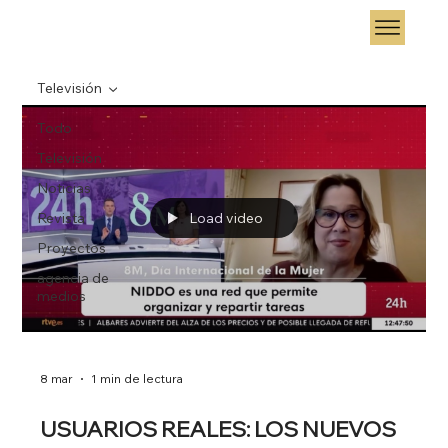
Televisión
Todo
Televisión
Noticias
Revista
Load video
Proyectos
agencia de
medios
8 mar
1 min de lectura
USUARIOS REALES: LOS NUEVOS