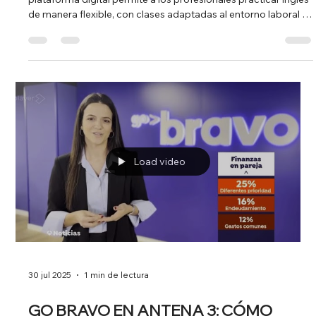
expansión en Latinoamérica. Su reciente apa
Load video
10 sept 2025
1 min de lectura
TWENIX EN TV: 54% DE EMPLEADOS
EVITA HABLAR EN INGLÉS POR
MIEDO
Twenix rompe las barreras del aprendizaje tradicional. Su
plataforma digital permite a los profesionales practicar inglés