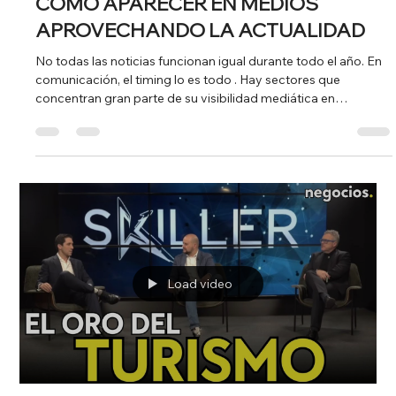
a mensajes publicitarios. La respuesta suele estar más cerca
de lo que creen: en su propia historia profesional. Cuando una
experiencia personal conecta con un problema real, un sector
concreto o una tendencia de actualidad, se convierte en un
contenido informativo con alto valor para prensa, medios
digitales, podcasts y radio. El caso de Ismael Maceira lo
demuestra.
Load video
26 ene
1 min de lectura
CÓMO APARECER EN MEDIOS