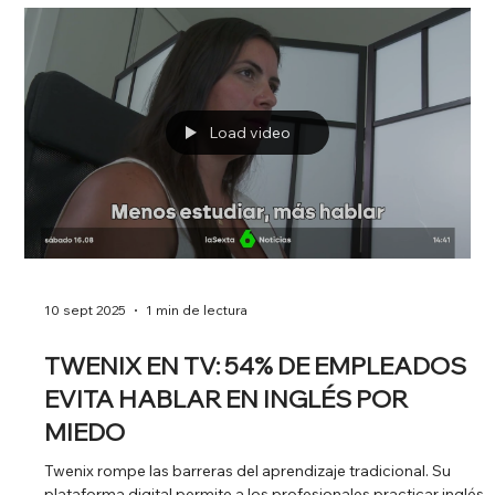
20 ene
1 min de lectura
SALIR EN MEDIOS
INTERNACIONALES: LA ESTRATEGIA
CLAVE PARA STARTUPS EN
EXPANSIÓN
Aparecer en medios para muchas startups es una
herramienta estratégica de crecimiento . Especialmente
cuando una empresa se encuentra en fase de expansión
internacional, la presencia en medios relevantes permite
generar confianza, atraer nuevos usuarios y posicionar una
marca en mercados donde aún está construyendo su
reputación. Este es el caso de Niddo , una startup catalana
que está creciendo más allá de España y apostando por su