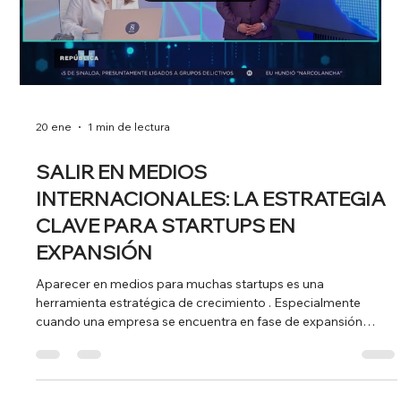
22 ene
2 min de lectura
DE 0 A +70 PAÍSES EN MESES:
CUANDO EL CRECIMIENTO
EMPRESARIAL ES NOTICIA
Expandirse a más de 70 países en apenas unos meses , salir a
cotizar con una valoración inicial de 37 millones de euros y
cerrar el mismo año por encima de los 200 millones , sin
recurrir a deuda y con una rentabilidad superior al 40 % por
euro reinvertido , no es solo un logro empresarial. Es, también,
un relato con alto valor informativo para los medios
económicos y generalistas. ByteTravel ejemplifica cómo
determinados hitos corporativos encajan de forma natural en
la a
Load video