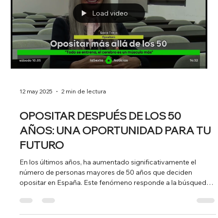
Load video
10 jun 2025
2 min de lectura
EL PROYECTO DE REALIDAD
HOLOGRÁFICA QUE ESTÁ
TRANSFORMANDO LA SALUD Y LA
EDUCACIÓN
Esta tecnología holográfica se está utilizando en consultas
médicas o clases educativas virtuales en 3D, sin necesidad de
gafas ni dispositivos especiales. Holoconnects da forma al
futuro, creando momentos que son a la vez futuristas y
profundamente humanos. La tecnología holográfica, una vez