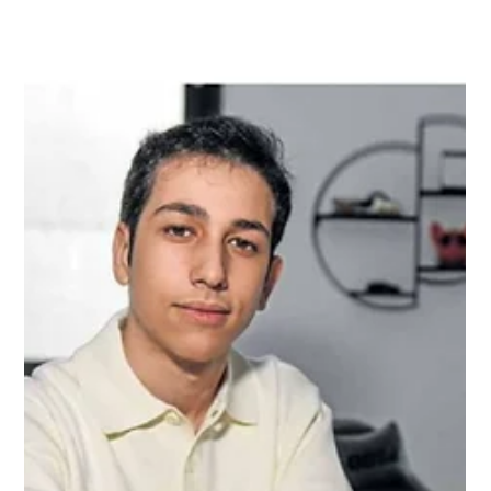
IA Y JUSTICIA: LA ACTUALIDAD
INFORMATIVA NECESITA EXPERTOS
Informativos Telecinco ha abordado en un reciente reportaje
una cuestión de actualidad y sensibilidad: si el uso de
herramientas de inteligencia artificial puede llegar a influir en
una sentencia judicial. La información se enmarca en una
investigación en Ceuta relacionada con un posible uso
indebido de IA en el ámbito de la Justicia. En este contexto, el
informativo contó con la visión de Alejandro Castellano Sans,
CEO de Maite.ai , quien puso el foco en una idea clave: la