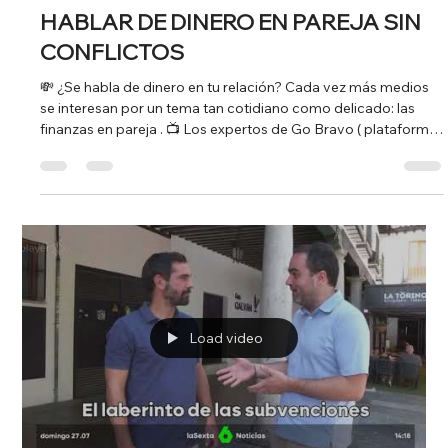
de manera flexible, con clases adaptadas al entorno laboral y
situaciones reales de negocio. No se trata solo de aprender,
sino de ganar confianza, fluidez y seguridad en la
comunicación profesional. El 54% de los empleados en
España evita hablar inglés por miedo o inseguridad y así lo
explica Jorge Moreno Hernández , CEO de Twenix , en
entrevista con in
Load video
30 jul 2025
1 min de lectura
GO BRAVO EN ANTENA 3: CÓMO