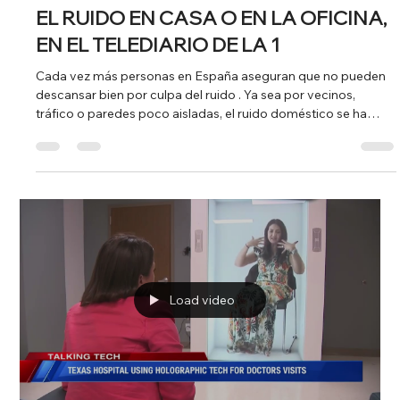
REDPISO EN TVE: LA APUESTA POR
REPOBLAR ZONAS MÁS
TRANQUILAS FUERA DEL CENTRO
URBANO
Cada vez más personas se replantean su estilo de vida. Frente
al ruido, el tráfico y el alto coste de la vivienda en los centros
urbanos, hay una tendencia creciente que apunta hacia las
afueras. Así lo explica Diego Ríos, Director Técnico de
Redpiso Guadalajara, en esta entrevista con Castilla-La
Mancha TV, donde analiza cómo el mercado inmobiliario se
está desplazando hacia zonas más tranquilas y asequibles. 🏡
¿El resultado? Más vida en barrios menos poblados y nuevas
opo
Load video