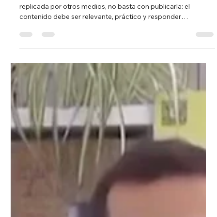
5 feb
1 min de lectura
CÓMO SE MULTIPLICA O VIRALIZA
UNA ENTREVISTA
Para que una entrevista tenga verdadero impacto y sea
replicada por otros medios, no basta con publicarla: el
contenido debe ser relevante, práctico y responder
preguntas que la audiencia ya se está haciendo. Cuanto más
útil e inspirador sea el material, más fácil será que se
comparta, se comente y gane autoridad en buscadores. Un
ejemplo claro es la entrevista de Pedro Escudero , cuyo
mensaje sobre inversión inteligente , educación financiera y
decisiones estratégicas desp