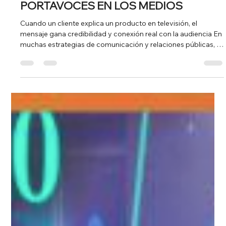
PORTAVOCES EN LOS MEDIOS
Cuando un cliente explica un producto en televisión, el
mensaje gana credibilidad y conexión real con la audiencia En
muchas estrategias de comunicación y relaciones públicas, el
primer portavoz que viene a la mente es el CEO o el fundador
de una empresa. Sin embargo, cada vez más medios buscan
algo distinto: historias reales y experiencias directas de los
usuarios . Un buen ejemplo de esto se vio recientemente en el
canal 24 horas de RTVE, donde una usuaria explicó cómo util