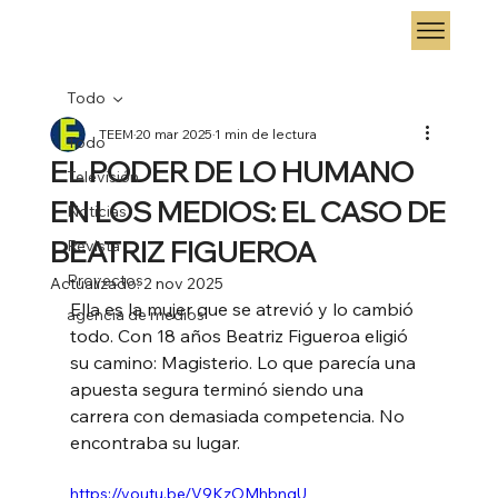
Todo
TEEM
20 mar 2025
1 min de lectura
Todo
EL PODER DE LO HUMANO
Televisión
EN LOS MEDIOS: EL CASO DE
Noticias
BEATRIZ FIGUEROA
Revista
Proyectos
Actualizado:
2 nov 2025
Ella es la mujer que se atrevió y lo cambió 
agencia de medios
todo. Con 18 años Beatriz Figueroa eligió 
su camino: Magisterio. Lo que parecía una 
apuesta segura terminó siendo una 
carrera con demasiada competencia. No 
encontraba su lugar.
https://youtu.be/V9KzOMhbnqU