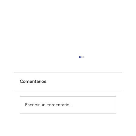
Comentarios
Escribir un comentario...
CÓMO APROVECHAR UNA
APARICIÓN EN PRENSA Y TV