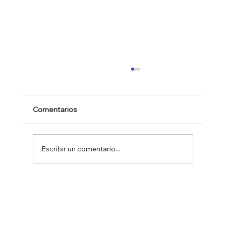
Comentarios
Escribir un comentario...
CÓMO APROVECHAR UNA
APARICIÓN EN PRENSA Y TV