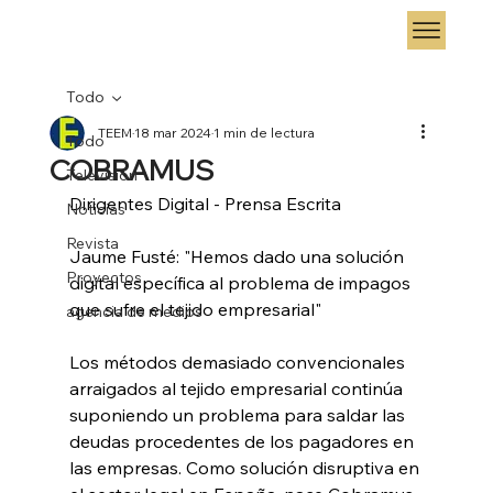
Todo
TEEM
18 mar 2024
1 min de lectura
Todo
COBRAMUS
Televisión
Dirigentes Digital - Prensa Escrita
Noticias
Revista
Jaume Fusté: "Hemos dado una solución 
Proyectos
digital específica al problema de impagos 
que sufre el tejido empresarial"
agencia de medios
Los métodos demasiado convencionales 
arraigados al tejido empresarial continúa 
suponiendo un problema para saldar las 
deudas procedentes de los pagadores en 
las empresas. Como solución disruptiva en 