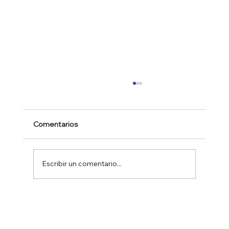
Comentarios
Escribir un comentario...
CÓMO APROVECHAR UNA
APARICIÓN EN PRENSA Y TV