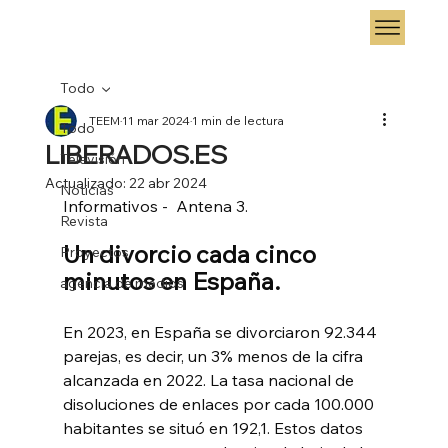
Todo
TEEM
11 mar 2024
1 min de lectura
Todo
LIBERADOS.ES
Televisión
Actualizado:
22 abr 2024
Noticias
Informativos -  Antena 3.
Revista
Un divorcio cada cinco 
Proyectos
minutos en España.
agencia de medios
En 2023, en España se divorciaron 92.344 
parejas, es decir, un 3% menos de la cifra 
alcanzada en 2022. La tasa nacional de 
disoluciones de enlaces por cada 100.000 
habitantes se situó en 192,1. Estos datos 