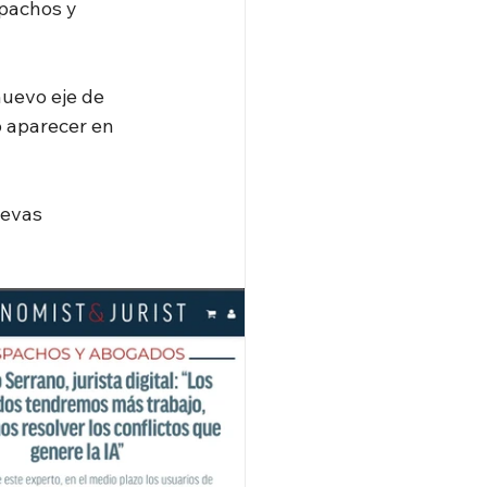
spachos y 
uevo eje de 
 aparecer en 
uevas 