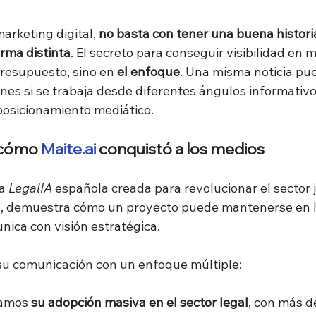
rketing digital, 
no basta con tener una buena histori
orma distinta
. El secreto para conseguir visibilidad en 
resupuesto, sino en 
el enfoque
. Una misma noticia pu
nes si se trabaja desde diferentes ángulos informativo
 posicionamiento mediático.
 cómo 
Maite.ai
 conquistó a los medios
la 
LegalIA 
española creada para revolucionar el sector j
cial, demuestra cómo un proyecto puede mantenerse en 
nica con visión estratégica.
u comunicación con un enfoque múltiple:
amos 
su adopción masiva en el sector legal
, con más d