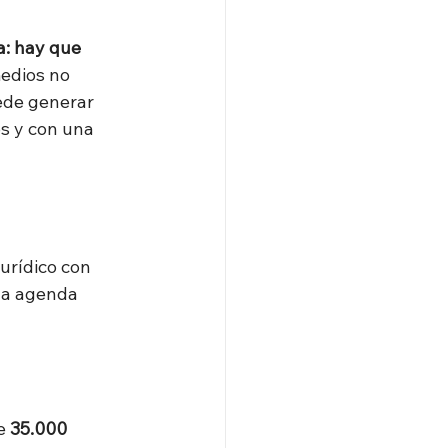
a: hay que 
medios no 
ede generar 
s y con una 
urídico con 
la agenda 
e 
35.000 