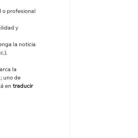
 o profesional 
ilidad y 
nga la noticia 
.).
rca la 
; uno de 
á en 
traducir 