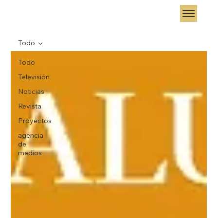
Todo
Todo
Televisión
Noticias
Revista
Proyectos
agencia
de
medios