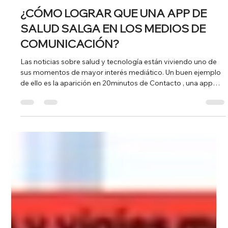
1 feb
1 min de lectura
¿CÓMO LOGRAR QUE UNA APP DE
SALUD SALGA EN LOS MEDIOS DE
COMUNICACIÓN?
Las noticias sobre salud y tecnología están viviendo uno de
sus momentos de mayor interés mediático. Un buen ejemplo
de ello es la aparición en 20minutos de Contacto , una app
española que permite avisar de forma anónima a parejas
sexuales en caso de tener una ITS. Una creación de GooApps .
La propuesta es clara, directa y necesaria: usar la tecnología
para mejorar la prevención, la responsabilidad y la salud
pública. Precisamente ese enfoque —innovación con
propósito— es l