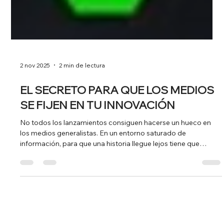
2 nov 2025
2 min de lectura
EL SECRETO PARA QUE LOS MEDIOS
SE FIJEN EN TU INNOVACIÓN
No todos los lanzamientos consiguen hacerse un hueco en
los medios generalistas. En un entorno saturado de
información, para que una historia llegue lejos tiene que
cumplir con algo más que innovación: debe tener relevancia
social, portavoces sólidos y un mensaje claro y valiente . Eso
es precisamente lo que hicimos desde TEEM con Con-Tacto ,
la primera app española que permite notificar de forma