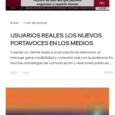
8 mar
1 min de lectura
USUARIOS REALES: LOS NUEVOS
PORTAVOCES EN LOS MEDIOS
Cuando un cliente explica un producto en televisión, el
mensaje gana credibilidad y conexión real con la audiencia En
muchas estrategias de comunicación y relaciones públicas, el
primer portavoz que viene a la mente es el CEO o el fundador
de una empresa. Sin embargo, cada vez más medios buscan
algo distinto: historias reales y experiencias directas de los
usuarios . Un buen ejemplo de esto se vio recientemente en el
canal 24 horas de RTVE, donde una usuaria explicó cómo util