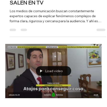
SALEN EN TV
Los medios de comunicación buscan constantemente
expertos capaces de explicar fenómenos complejos de
forma clara, rigurosa y cercana para la audiencia. Y ahí es
donde perfiles médicos especializados están ganando cada
vez más presencia mediática. Un ejemplo es el del psiquiatra
infantil Javier Quintero, que en los últimos meses ha
participado en distintos formatos televisivos como
Informativos Telecinco, Antena 3, TVE o Canal 24 Horas
abordando cuestiones relacionadas con sal
Load video