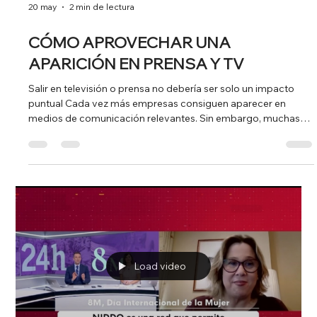
20 may
2 min de lectura
CÓMO APROVECHAR UNA
APARICIÓN EN PRENSA Y TV
Salir en televisión o prensa no debería ser solo un impacto
puntual Cada vez más empresas consiguen aparecer en
medios de comunicación relevantes. Sin embargo, muchas
desaprovechan gran parte del valor que puede generar esa
visibilidad. Una entrevista en televisión, una aparición en
prensa o un reportaje en medios digitales no solo sirven para
ganar notoriedad en el momento. Bien trabajados, estos
impactos ayudan a reforzar la imagen de marca, aumentar la
credibilidad y gener
Load video