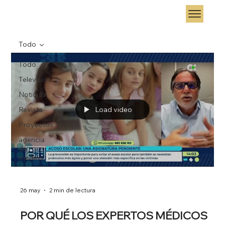
Todo
Todo
Televisión
Noticias
Revista
Load video
Proyectos
agencia
de
medios
26 may
2 min de lectura
POR QUÉ LOS EXPERTOS MÉDICOS