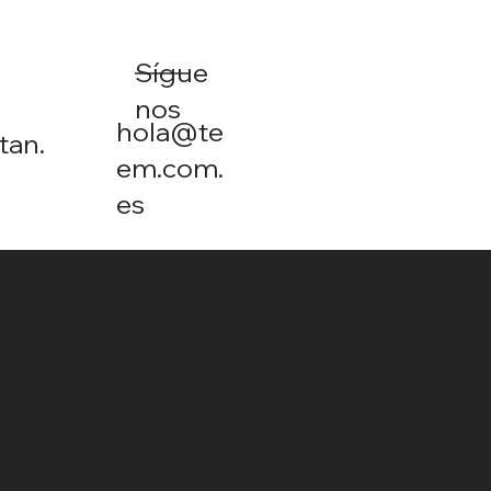
Sígue
nos
hola@te
tan.
em.com.
es