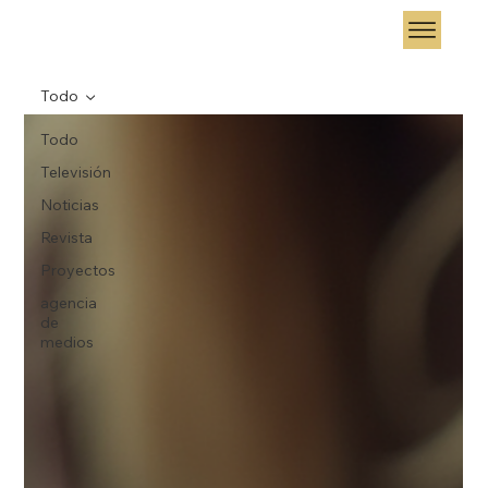
Todo
Todo
Televisión
Noticias
Revista
Proyectos
agencia
de
medios