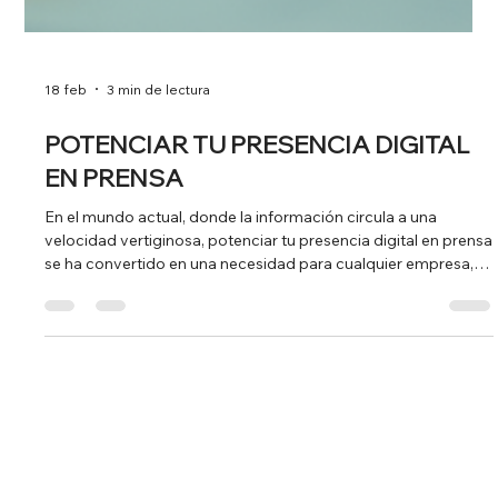
18 feb
3 min de lectura
POTENCIAR TU PRESENCIA DIGITAL
EN PRENSA
En el mundo actual, donde la información circula a una
velocidad vertiginosa, potenciar tu presencia digital en prensa
se ha convertido en una necesidad para cualquier empresa,
experto o emprendedor que quiera destacar. La prensa digital
no solo amplifica el alcance de tu mensaje, sino que también
construye autoridad y confianza en tu sector. En este artículo,
te compartiré estrategias prácticas y consejos para que
puedas mejorar tu visibilidad y reputación en medios digitale