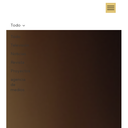
Todo
Todo
Televisión
Noticias
Revista
Proyectos
agencia
de
medios