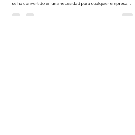
En el mundo actual, donde la información circula a una
velocidad vertiginosa, potenciar tu presencia digital en prensa
se ha convertido en una necesidad para cualquier empresa,
experto o emprendedor que quiera destacar. La prensa digital
no solo amplifica el alcance de tu mensaje, sino que también
construye autoridad y confianza en tu sector. En este artículo,
te compartiré estrategias prácticas y consejos para que
puedas mejorar tu visibilidad y reputación en medios digitale