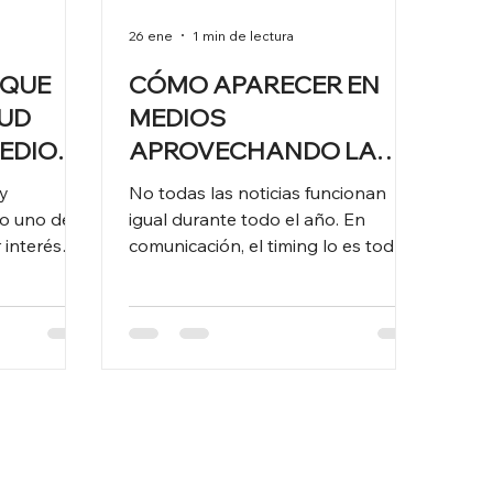
26 ene
1 min de lectura
 QUE
CÓMO APARECER EN
LUD
MEDIOS
MEDIOS
APROVECHANDO LA
IÓN?
ACTUALIDAD
 y
No todas las noticias funcionan
igual durante todo el año. En
interés
comunicación, el timing lo es todo .
plo de ello
Hay sectores que concentran gran
os de
parte de su visibilidad mediática en
añola que
momentos muy concretos, y el
 anónima a
turismo es uno de los ejemplos más
 de tener
claros. Con la llegada del verano,
de GooApps
los periodos vacacionales y los
irecta y
puentes, los medios generalistas y
logía para
económicos buscan historias, datos
y proyectos que ayuden a explicar