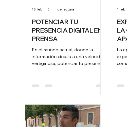
18 feb
3 min de lectura
1 feb
POTENCIAR TU
EX
PRESENCIA DIGITAL EN
LA
PRENSA
AP
En el mundo actual, donde la
La a
información circula a una velocidad
expe
vertiginosa, potenciar tu presencia
comu
digital en prensa se ha convertido
conf
en una necesidad para cualquier
% frente a marcas sin presencia
empresa, experto o emprendedor
edit
que quiera destacar. La prensa
posi
digital no solo amplifica el alcance
visib
de tu mensaje, sino que también
opor
construye autoridad y confianza en
publi
tu sector. En este artículo, te
toda
compartiré estrategias prácticas y
nota