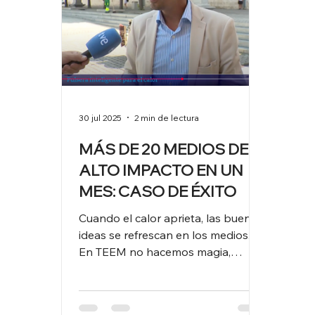
consejos para que puedas mejorar
los 
tu visibilidad y reputación en
cont
medios digitale
para
port
30 jul 2025
2 min de lectura
MÁS DE 20 MEDIOS DE
ALTO IMPACTO EN UN
MES: CASO DE ÉXITO
Cuando el calor aprieta, las buenas
ideas se refrescan en los medios.
En TEEM no hacemos magia,
hacemos comunicación estratégica
. Y cuando una empresa como
Biodata Bank llega con una