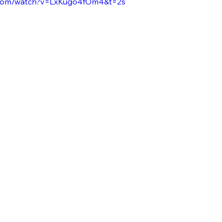
.com/watch?v=LxKugo4fOm4&t=2s