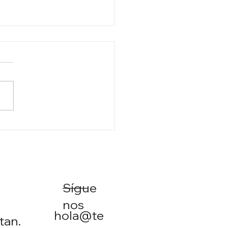
ARIOS REALES: LOS
VOS PORTAVOCES EN
 MEDIOS
Sígue
nos
hola@te
tan.