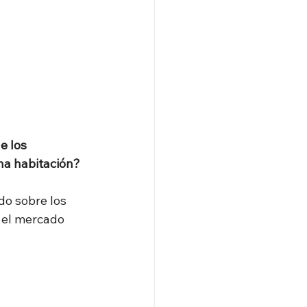
e los 
a habitación?
, es consultado sobre los 	   
 el mercado 