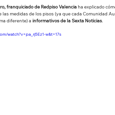
o, franquiciado de Redpiso Valencia 
ha explicado cómo
e las medidas de los pisos (ya que cada Comunidad A
ma diferente) a 
informativos de la Sexta Noticias
.
com/watch?v=pa_rj5Ez1-w&t=17s