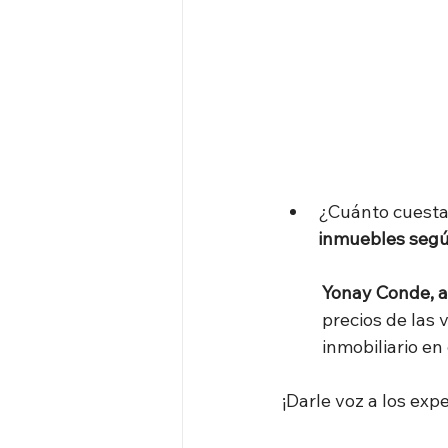
¿Cuánto cuesta 
inmuebles segú
	Yonay Conde, a
 	precios de la
	inmobiliario e
¡Darle voz a los exp