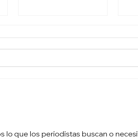
CÓMO APROVECHAR UNA
USU
APARICIÓN EN PRENSA Y
NUE
TV
LOS
lo que los periodistas buscan o necesi