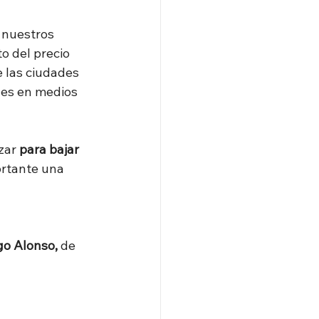
o nuestros 
o del precio 
e las ciudades 
nes en medios 
zar
 para bajar 
ortante una 
go Alonso, 
de