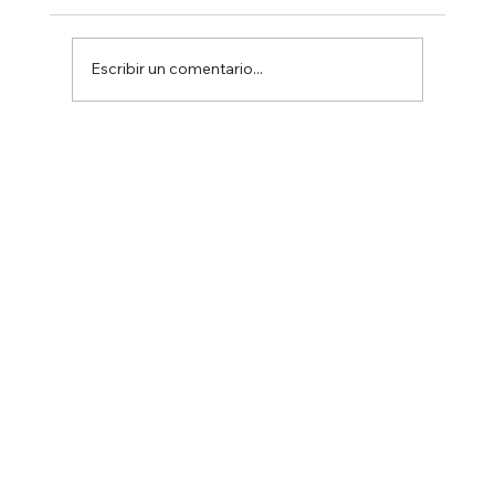
Escribir un comentario...
CÓMO APROVECHAR UNA
APARICIÓN EN PRENSA Y TV