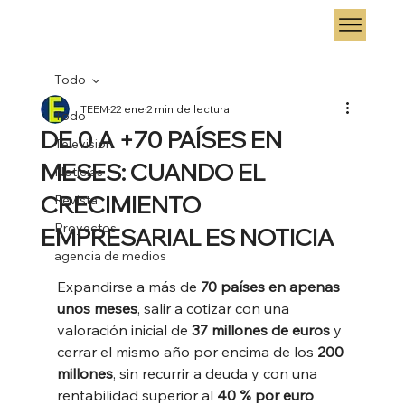
Todo
TEEM
22 ene
2 min de lectura
Todo
DE 0 A +70 PAÍSES EN
Televisión
MESES: CUANDO EL
Noticias
CRECIMIENTO
Revista
Proyectos
EMPRESARIAL ES NOTICIA
agencia de medios
Expandirse a más de 
70 países en apenas 
unos meses
, salir a cotizar con una 
valoración inicial de 
37 millones de euros
 y 
cerrar el mismo año por encima de los 
200 
millones
, sin recurrir a deuda y con una 
rentabilidad superior al 
40 % por euro 