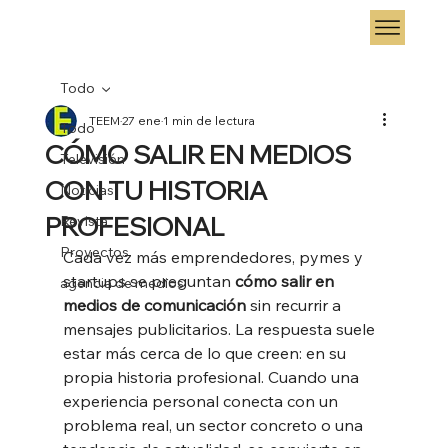
Todo
TEEM
27 ene
1 min de lectura
Todo
CÓMO SALIR EN MEDIOS
Televisión
CON TU HISTORIA
Noticias
PROFESIONAL
Revista
Proyectos
Cada vez más emprendedores, pymes y 
startups se preguntan 
cómo salir en 
agencia de medios
medios de comunicación
 sin recurrir a 
mensajes publicitarios. La respuesta suele 
estar más cerca de lo que creen: en su 
propia historia profesional. Cuando una 
experiencia personal conecta con un 
problema real, un sector concreto o una 