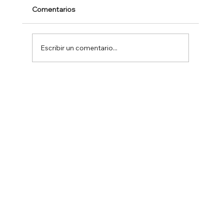
Comentarios
Escribir un comentario...
CÓMO APROVECHAR UNA
APARICIÓN EN PRENSA Y TV