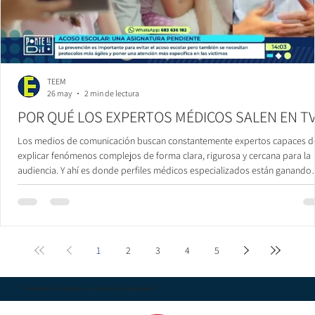
TEEM
26 may
2 min de lectura
POR QUÉ LOS EXPERTOS MÉDICOS SALEN EN T
Los medios de comunicación buscan constantemente expertos capaces d
explicar fenómenos complejos de forma clara, rigurosa y cercana para la
audiencia. Y ahí es donde perfiles médicos especializados están ganando
cada vez más presencia mediática. Un ejemplo es el del psiquiatra infantil
Javier Quintero, que en los últimos meses ha participado en distintos
formatos televisivos como Informativos Telecinco, Antena 3, TVE o Canal 2
Horas abordando cuestiones relacionadas con sal
1
2
3
4
5
Testimonios de clientes en medios de comunicación